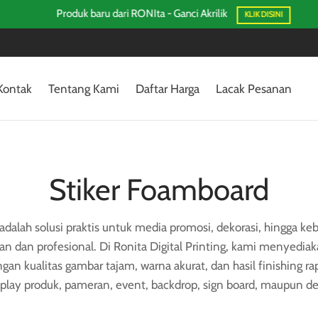
Produk baru dari RONIta - Ganci Akrilik
KLIK DISINI
Kontak
Tentang Kami
Daftar Harga
Lacak Pesanan
Stiker Foamboard
dalah solusi praktis untuk media promosi, dekorasi, hingga ke
an dan profesional. Di Ronita Digital Printing, kami menyedia
an kualitas gambar tajam, warna akurat, dan hasil finishing ra
play produk, pameran, event, backdrop, sign board, maupun deko