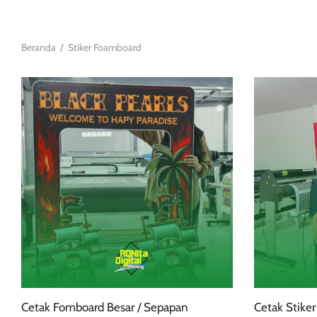
Beranda
/
Stiker Foamboard
Produk
ini
memiliki
beberapa
varian.
Pilihan
ini
dapat
diambil
Cetak Fomboard Besar / Sepapan
Cetak Stike
di