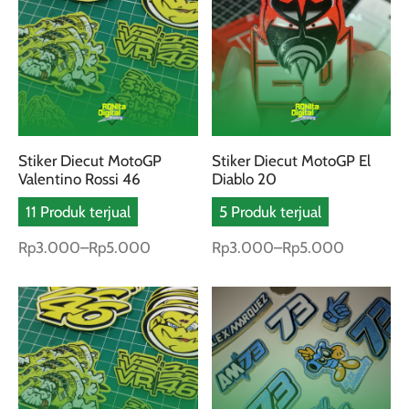
ini
ini
memiliki
mem
beberapa
beb
varian.
vari
Pilihan
Pili
ini
ini
Stiker Diecut MotoGP
Stiker Diecut MotoGP El
dapat
dap
Valentino Rossi 46
Diablo 20
diambil
diam
11 Produk terjual
5 Produk terjual
di
di
halaman
hal
Rentang
Rentang
Rp
3.000
–
Rp
5.000
Rp
3.000
–
Rp
5.000
produk
pro
harga:
harga:
Produk
Produk
Rp3.000
Rp3.000
ini
ini
hingga
hingga
Produk
Pro
memiliki
memiliki
Rp5.000
Rp5.000
ini
ini
beberapa
beberapa
memiliki
mem
varian.
varian.
beberapa
beb
Pilihan
Pilihan