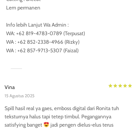
Lem permanen
Info lebih Lanjut Wa Admin :
WA: ‪+62 819-4783-0789‬ (Terpusat)
WA : ‪+62 852-2338-4966‬ (Rizky)
WA : ‪‪‪+62 857-9713-5307‬‬‬ (Faizal)
Di
Vina
15 Agustus 2025
Spill hasil real ya gaes, emboss digital dari Ronita tuh
teksturnya halus tapi tetep timbul. Pegangannya
satisfying banget
jadi pengen dielus-elus terus