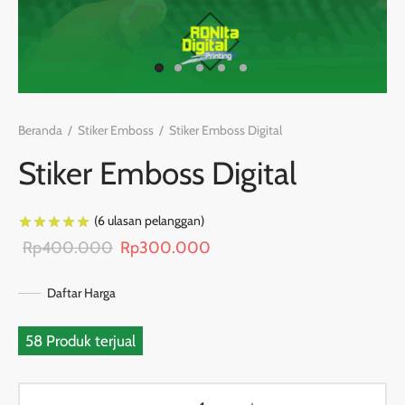
Beranda
/
Stiker Emboss
/
Stiker Emboss Digital
Stiker Emboss Digital
(
6
ulasan pelanggan)
Peringkat
dari 5 berdasarkan
6
penilaian pelanggan
Harga
Harga
Rp
400.000
Rp
300.000
aslinya
saat
Daftar Harga
adalah:
ini
Rp400.000.
adalah:
58 Produk terjual
Rp300.000.